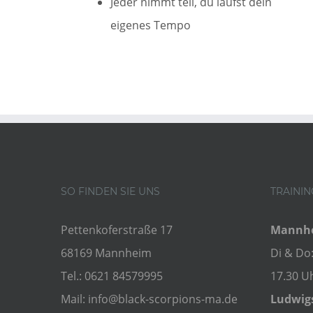
Jeder nimmt teil, du läufst dein
eigenes Tempo
SO FINDEN SIE UNS
TRAININ
Pettenkoferstraße 17
Mannh
68169 Mannheim
Di & Do:
Tel.:
0621 84579995
17.30 U
Mail:
info@black-scorpions-ma.de
Ludwig