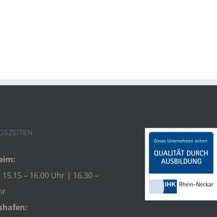
GSZEITEN
eim:
 15.15 – 16.00 Uhr | 16.30 –
hr
shafen: