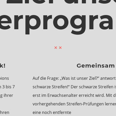
er­­prog
k!
Gemeinsam Z
pions
Auf die Frage: „Was ist unser Ziel?“ antwo
 3 bis 7
schwarze Streifen!“ Der schwarze Streifen i
g ihrer
erst im Erwachsenalter erreicht wird. Mit 
vorhergehenden Streifen-Prüfungen lernen d
ahren
eine noch entfernte